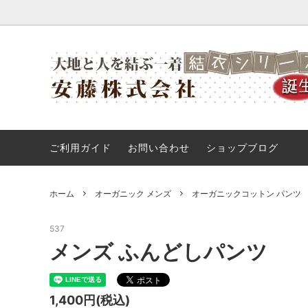
アームカバー
配送運賃一覧表
オーガ
お客様
オーガニック キャミソール
オーガ
ご利用ガイド
お問い合わせ
ショップブログ
オーガニック ユニオンスリップ
オーガ
オーガニック ペチコート
ジャガ
ホーム
オーガニック メンズ
オーガニックコットン パンツ
オーガニック 布パット
オーガ
537
シルク 手袋
オーガ
メンズ ふんどしパンツ
1,400円(税込)