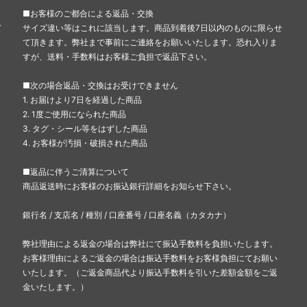
■お客様のご都合による返品・交換
て
サイズ違い等はこれに該当します。商品到着後7日以内のものに限らせ
て頂きます。弊社まで事前にご連絡をお願いいたします。恐れ入りま
すが、送料・手数料はお客様ご負担で返品下さい。
■次の場合返品・交換はお受けできません
1. お届けより7日を経過した商品
2. 1度ご使用になられた商品
3. タグ・シール等をはずした商品
4. お客様が汚損・破損された商品
■返品に伴うご清算について
商品返送時にお客様のお振込銀行詳細をお知らせ下さい。
銀行名 / 支店名 / 種別 / 口座番号 / 口座名義（カタカナ）
弊社理由による返金の場合は弊社にて振込手数料を負担いたします。
お客様理由によるご返金の場合は振込手数料をお客様負担にてお願い
いたします。（ご返金商品代より振込手数料を引いた差額金額をご返
金いたします。）