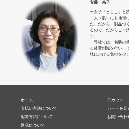
安藤十糸子
十糸子「としこ」と
人（肌）にも地球に
た。だから、製品づ
るので、だからこそ
す。
弊社では、包装の簡
る経費削減を行い、
球にかける負担を少
ホーム
アカウント
支払い方法について
カートを見
配送方法について
お問い合わ
返品について